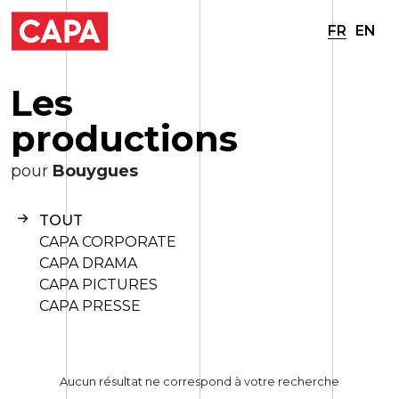
FR
EN
L
e
s
p
r
o
d
u
c
t
i
o
n
s
pour
Bouygues
TOUT
CAPA CORPORATE
CAPA DRAMA
CAPA PICTURES
CAPA PRESSE
Aucun résultat ne correspond à votre recherche