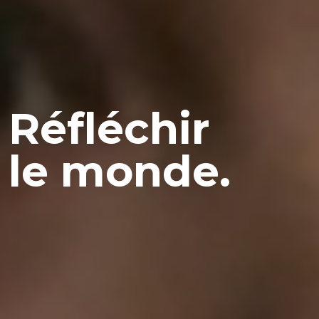
R
é
f
l
é
c
h
i
r
l
e
m
o
n
d
e
.