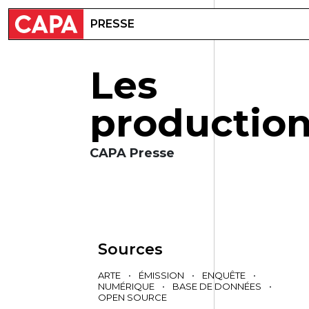
PRESSE
L
e
s
p
r
o
d
u
c
t
i
o
CAPA Presse
Sources
ARTE
•
ÉMISSION
•
ENQUÊTE
•
NUMÉRIQUE
•
BASE DE DONNÉES
•
OPEN SOURCE