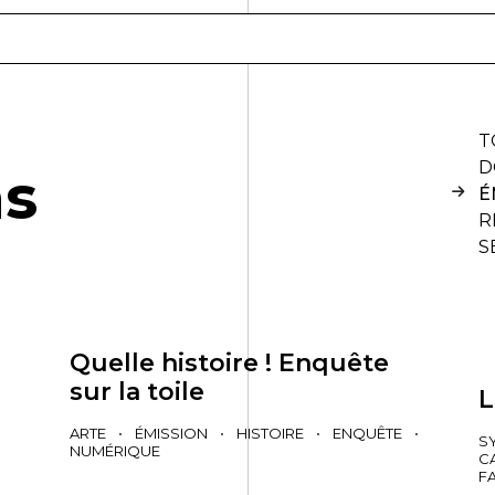
T
D
n
s
É
R
S
Quelle histoire ! Enquête
sur la toile
L
ARTE
•
ÉMISSION
•
HISTOIRE
•
ENQUÊTE
•
S
NUMÉRIQUE
C
F