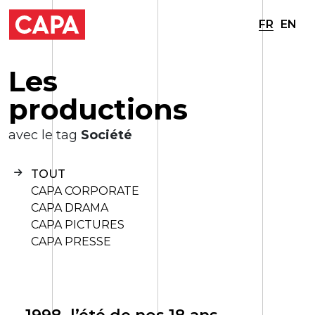
FR
EN
L
e
s
p
r
o
d
u
c
t
i
o
n
s
avec le tag
Société
TOUT
CAPA CORPORATE
CAPA DRAMA
CAPA PICTURES
CAPA PRESSE