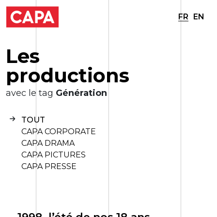
FR
EN
L
e
s
p
r
o
d
u
c
t
i
o
n
s
avec le tag
Génération
TOUT
CAPA CORPORATE
CAPA DRAMA
CAPA PICTURES
CAPA PRESSE