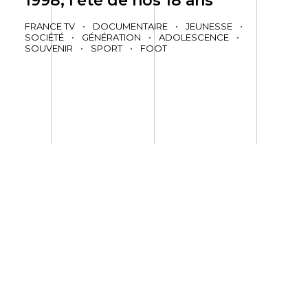
1998, l’été de nos 18 ans
FRANCE TV
•
DOCUMENTAIRE
•
JEUNESSE
•
SOCIÉTÉ
•
GÉNÉRATION
•
ADOLESCENCE
•
SOUVENIR
•
SPORT
•
FOOT