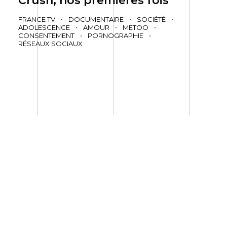
Crush, nos premières fois
FRANCE TV
•
DOCUMENTAIRE
•
SOCIÉTÉ
•
ADOLESCENCE
•
AMOUR
•
METOO
•
CONSENTEMENT
•
PORNOGRAPHIE
•
RÉSEAUX SOCIAUX