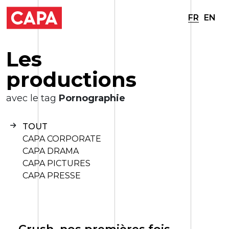
FR
EN
L
e
s
p
r
o
d
u
c
t
i
o
n
s
avec le tag
Pornographie
TOUT
CAPA CORPORATE
CAPA DRAMA
CAPA PICTURES
CAPA PRESSE