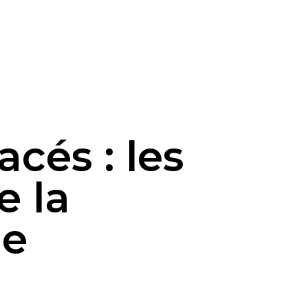
acés : les
e la
ue