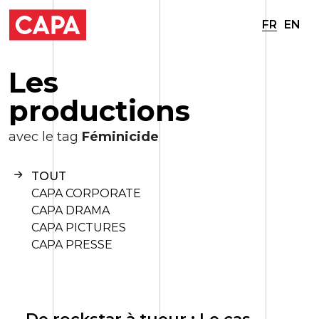
FR
EN
L
e
s
p
r
o
d
u
c
t
i
o
n
s
avec le tag
Féminicide
TOUT
CAPA CORPORATE
CAPA DRAMA
CAPA PICTURES
CAPA PRESSE