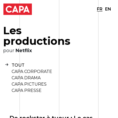
FR
EN
L
e
s
p
r
o
d
u
c
t
i
o
n
s
pour
Netflix
TOUT
CAPA CORPORATE
CAPA DRAMA
CAPA PICTURES
CAPA PRESSE