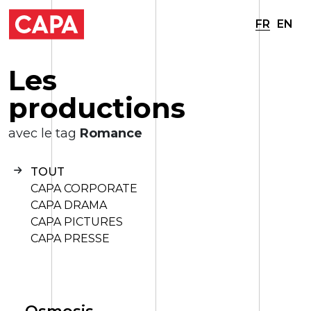
FR
EN
L
e
s
p
r
o
d
u
c
t
i
o
n
s
avec le tag
Romance
TOUT
CAPA CORPORATE
CAPA DRAMA
CAPA PICTURES
CAPA PRESSE