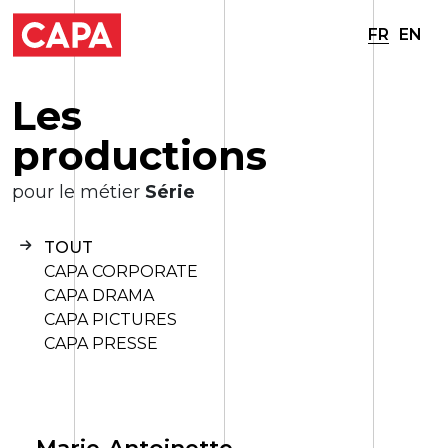
FR
EN
L
e
s
p
r
o
d
u
c
t
i
o
n
s
pour le métier
Série
TOUT
CAPA CORPORATE
CAPA DRAMA
CAPA PICTURES
CAPA PRESSE