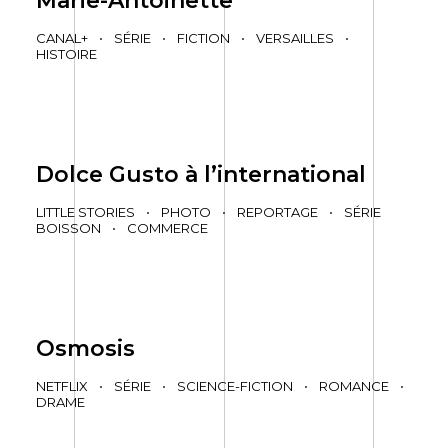
Marie-Antoinette
CANAL+
•
SÉRIE
•
FICTION
•
VERSAILLES
•
HISTOIRE
Dolce Gusto à l’international
LITTLE STORIES
•
PHOTO
•
REPORTAGE
•
SÉRIE
BOISSON
•
COMMERCE
Osmosis
NETFLIX
•
SÉRIE
•
SCIENCE-FICTION
•
ROMANCE
•
DRAME