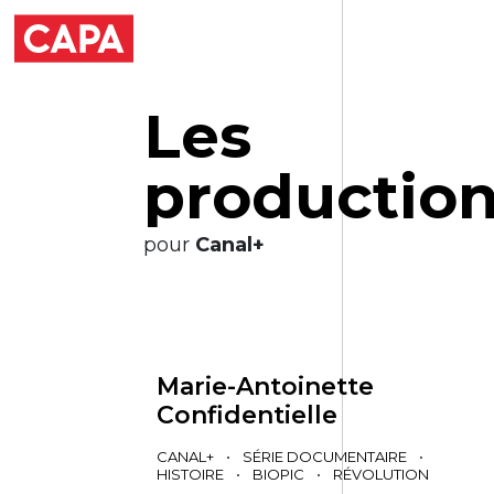
L
e
s
p
r
o
d
u
c
t
i
o
pour
Canal+
Marie-Antoinette
Confidentielle
CANAL+
•
SÉRIE DOCUMENTAIRE
•
HISTOIRE
•
BIOPIC
•
RÉVOLUTION