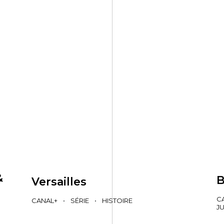
&
B
Versailles
C
CANAL+
•
SÉRIE
•
HISTOIRE
JU