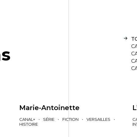
T
C
n
s
C
C
C
Marie-Antoinette
L
CANAL+
•
SÉRIE
•
FICTION
•
VERSAILLES
•
C
HISTOIRE
I