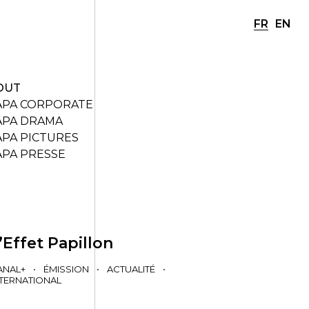
FR
EN
OUT
APA CORPORATE
APA DRAMA
APA PICTURES
APA PRESSE
’Effet Papillon
ANAL+
•
ÉMISSION
•
ACTUALITÉ
•
NTERNATIONAL