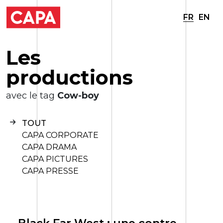
FR
EN
L
e
s
p
r
o
d
u
c
t
i
o
n
s
avec le tag
Cow-boy
TOUT
CAPA CORPORATE
CAPA DRAMA
CAPA PICTURES
CAPA PRESSE