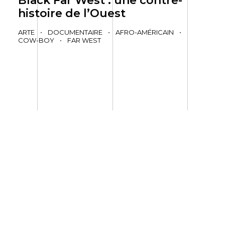
Black Far West : une contre-
histoire de l’Ouest
ARTE
•
DOCUMENTAIRE
•
AFRO-AMÉRICAIN
•
COW-BOY
•
FAR WEST