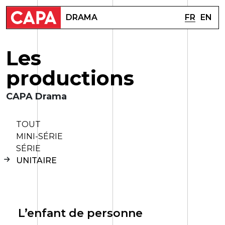
FR
EN
DRAMA
L
e
s
p
r
o
d
u
c
t
i
o
n
s
CAPA Drama
TOUT
MINI-SÉRIE
SÉRIE
UNITAIRE
L’enfant de personne