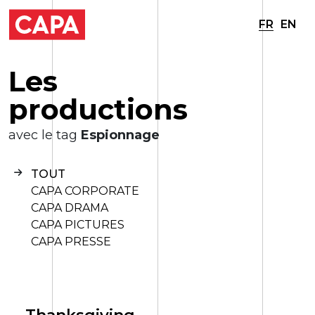
FR
EN
L
e
s
p
r
o
d
u
c
t
i
o
n
s
avec le tag
Espionnage
TOUT
CAPA CORPORATE
CAPA DRAMA
CAPA PICTURES
CAPA PRESSE