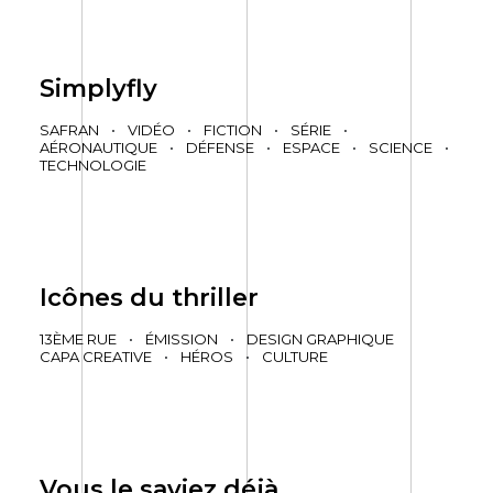
Simplyfly
SAFRAN
•
VIDÉO
•
FICTION
•
SÉRIE
•
AÉRONAUTIQUE
•
DÉFENSE
•
ESPACE
•
SCIENCE
•
TECHNOLOGIE
Icônes du thriller
13ÈME RUE
•
ÉMISSION
•
DESIGN GRAPHIQUE
CAPA CREATIVE
•
HÉROS
•
CULTURE
Vous le saviez déjà…