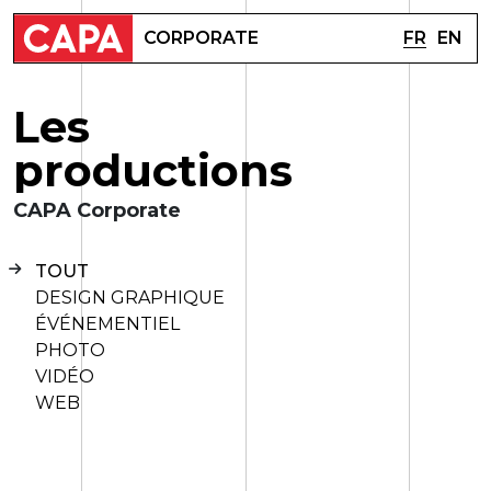
FR
EN
CORPORATE
L
e
s
p
r
o
d
u
c
t
i
o
n
s
CAPA Corporate
TOUT
DESIGN GRAPHIQUE
ÉVÉNEMENTIEL
PHOTO
VIDÉO
WEB