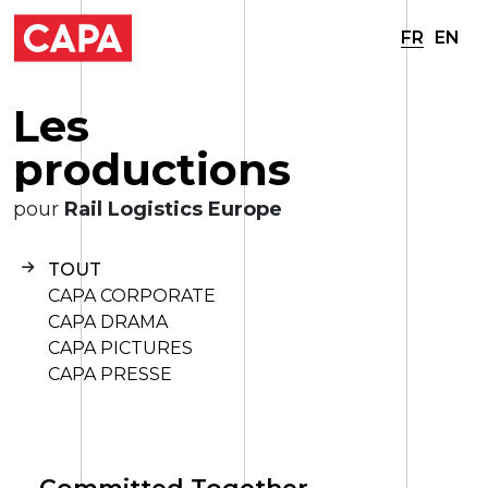
FR
EN
L
e
s
p
r
o
d
u
c
t
i
o
n
s
pour
Rail Logistics Europe
TOUT
CAPA CORPORATE
CAPA DRAMA
CAPA PICTURES
CAPA PRESSE