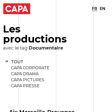
FR
EN
L
e
s
p
r
o
d
u
c
t
i
o
n
s
avec le tag
Documentaire
TOUT
CAPA CORPORATE
CAPA DRAMA
CAPA PICTURES
CAPA PRESSE