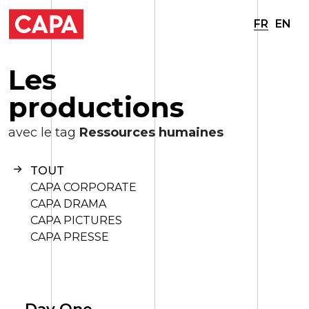
FR
EN
L
e
s
p
r
o
d
u
c
t
i
o
n
s
avec le tag
Ressources humaines
TOUT
CAPA CORPORATE
CAPA DRAMA
CAPA PICTURES
CAPA PRESSE