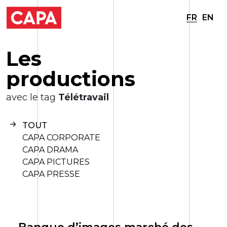
FR
EN
L
e
s
p
r
o
d
u
c
t
i
o
n
s
avec le tag
Télétravail
TOUT
CAPA CORPORATE
CAPA DRAMA
CAPA PICTURES
CAPA PRESSE