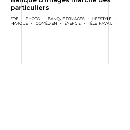
Banque d’images marché des
particuliers
EDF
•
PHOTO
•
BANQUE D'IMAGES
•
LIFESTYLE
•
MARQUE
•
COMÉDIEN
•
ÉNERGIE
•
TÉLÉTRAVAIL