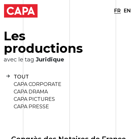
FR
EN
L
e
s
p
r
o
d
u
c
t
i
o
n
s
avec le tag
Juridique
TOUT
CAPA CORPORATE
CAPA DRAMA
CAPA PICTURES
CAPA PRESSE