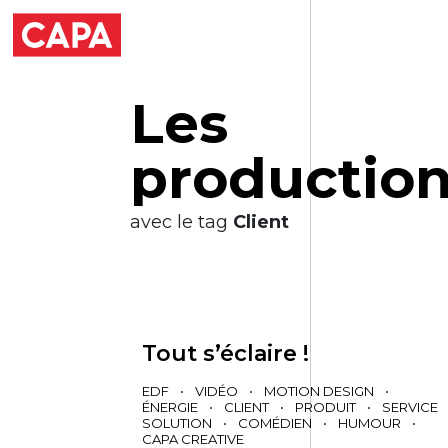
L
e
s
p
r
o
d
u
c
t
i
o
avec le tag
Client
Tout s’éclaire !
EDF
•
VIDÉO
•
MOTION DESIGN
•
ÉNERGIE
•
CLIENT
•
PRODUIT
•
SERVICE
SOLUTION
•
COMÉDIEN
•
HUMOUR
•
CAPA CREATIVE