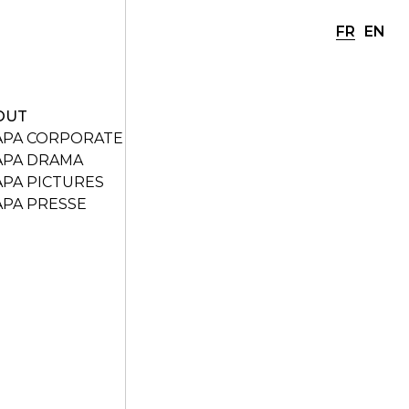
FR
EN
OUT
APA CORPORATE
APA DRAMA
APA PICTURES
APA PRESSE