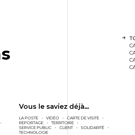
T
C
n
s
C
C
C
Vous le saviez déjà…
LA POSTE
•
VIDÉO
•
CARTE DE VISITE
•
•
REPORTAGE
•
TERRITOIRE
•
SERVICE PUBLIC
•
CLIENT
•
SOLIDARITÉ
•
TECHNOLOGIE