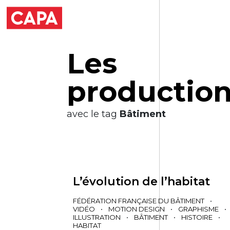
L
e
s
p
r
o
d
u
c
t
i
o
avec le tag
Bâtiment
L’évolution de l’habitat
FÉDÉRATION FRANÇAISE DU BÂTIMENT
•
VIDÉO
•
MOTION DESIGN
•
GRAPHISME
•
ILLUSTRATION
•
BÂTIMENT
•
HISTOIRE
•
HABITAT