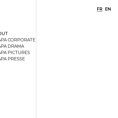
FR
EN
OUT
APA CORPORATE
APA DRAMA
APA PICTURES
APA PRESSE