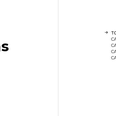
T
C
n
s
C
C
C