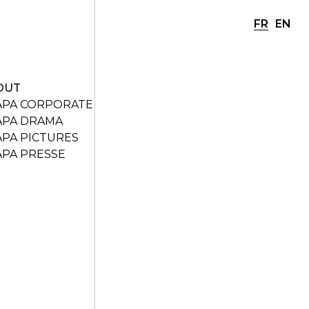
FR
EN
OUT
APA CORPORATE
APA DRAMA
APA PICTURES
APA PRESSE