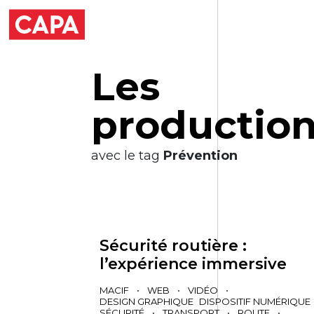
L
e
s
p
r
o
d
u
c
t
i
o
avec le tag
Prévention
Sécurité routière :
l’expérience immersive
MACIF
•
WEB
•
VIDÉO
•
DESIGN GRAPHIQUE
DISPOSITIF NUMÉRIQUE
SÉCURITÉ
•
TRANSPORT
•
ROUTE
•