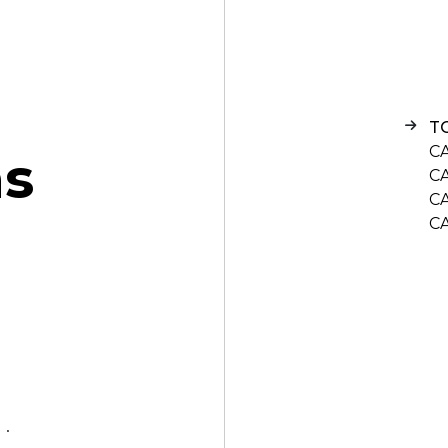
T
C
n
s
C
C
C
•