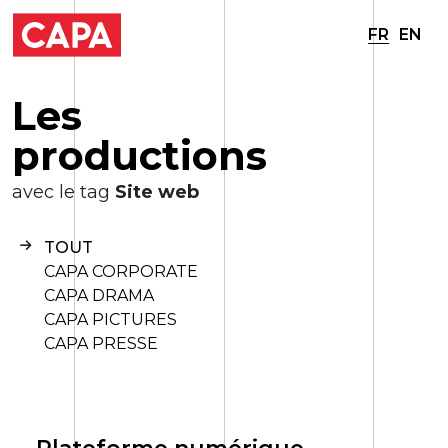
FR
EN
L
e
s
p
r
o
d
u
c
t
i
o
n
s
avec le tag
Site web
TOUT
CAPA CORPORATE
CAPA DRAMA
CAPA PICTURES
CAPA PRESSE