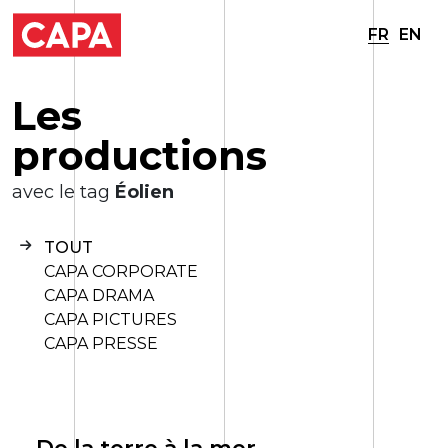
FR
EN
L
e
s
p
r
o
d
u
c
t
i
o
n
s
avec le tag
Éolien
TOUT
CAPA CORPORATE
CAPA DRAMA
CAPA PICTURES
CAPA PRESSE