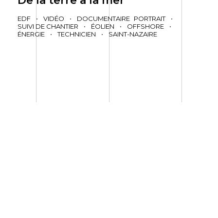
De la terre à la mer
EDF
•
VIDÉO
•
DOCUMENTAIRE
PORTRAIT
•
SUIVI DE CHANTIER
•
ÉOLIEN
•
OFFSHORE
•
ÉNERGIE
•
TECHNICIEN
•
SAINT-NAZAIRE