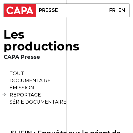
FR
EN
PRESSE
L
e
s
p
r
o
d
u
c
t
i
o
n
s
CAPA Presse
TOUT
DOCUMENTAIRE
ÉMISSION
REPORTAGE
SÉRIE DOCUMENTAIRE