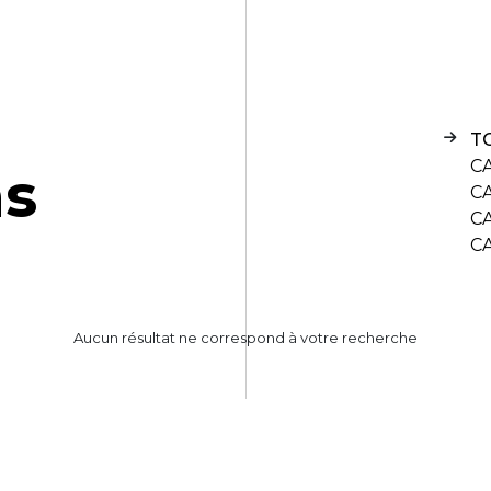
T
C
n
s
C
C
C
Aucun résultat ne correspond à votre recherche