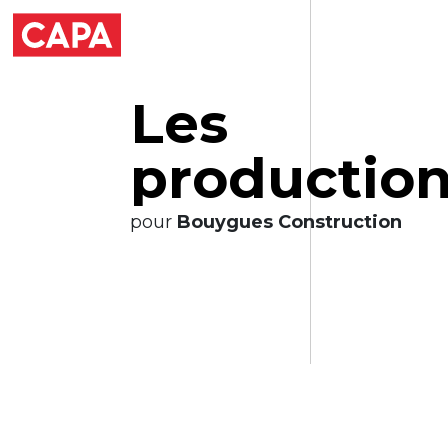
L
e
s
p
r
o
d
u
c
t
i
o
pour
Bouygues Construction