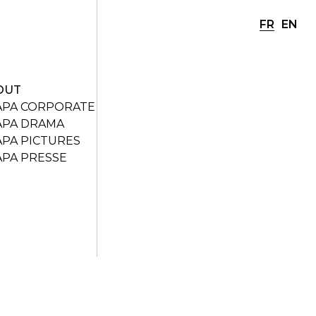
FR
EN
OUT
APA CORPORATE
APA DRAMA
APA PICTURES
APA PRESSE