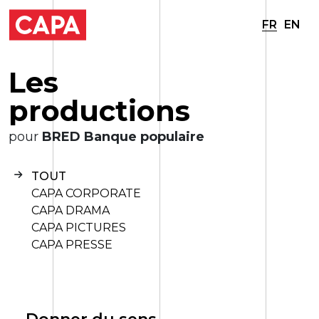
FR
EN
L
e
s
p
r
o
d
u
c
t
i
o
n
s
pour
BRED Banque populaire
TOUT
CAPA CORPORATE
CAPA DRAMA
CAPA PICTURES
CAPA PRESSE