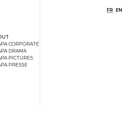
FR
EN
OUT
APA CORPORATE
APA DRAMA
APA PICTURES
APA PRESSE