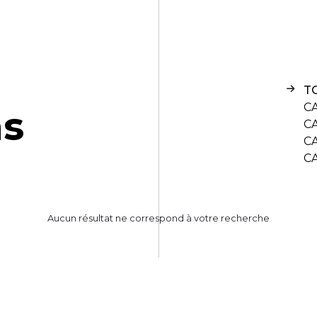
T
C
n
s
C
C
C
Aucun résultat ne correspond à votre recherche