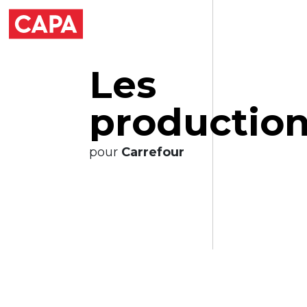
L
e
s
p
r
o
d
u
c
t
i
o
pour
Carrefour