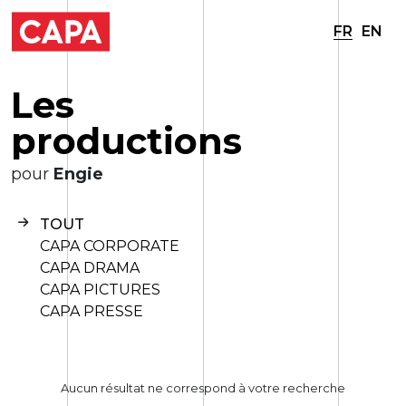
FR
EN
L
e
s
p
r
o
d
u
c
t
i
o
n
s
pour
Engie
TOUT
CAPA CORPORATE
CAPA DRAMA
CAPA PICTURES
CAPA PRESSE
Aucun résultat ne correspond à votre recherche