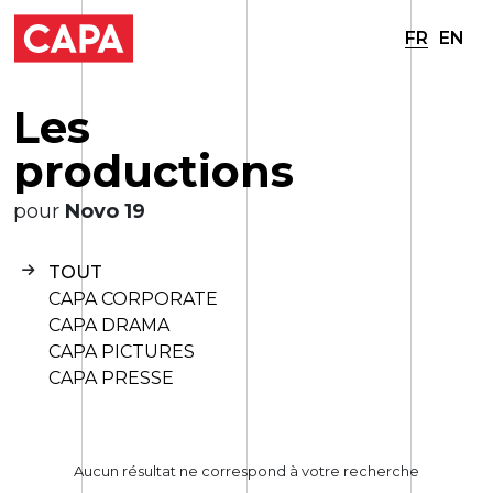
FR
EN
L
e
s
p
r
o
d
u
c
t
i
o
n
s
pour
Novo 19
TOUT
CAPA CORPORATE
CAPA DRAMA
CAPA PICTURES
CAPA PRESSE
Aucun résultat ne correspond à votre recherche