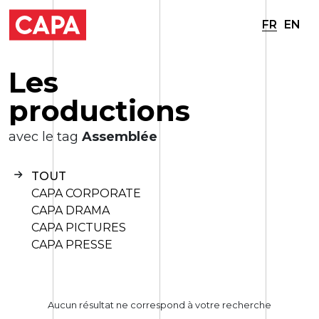
FR
EN
L
e
s
p
r
o
d
u
c
t
i
o
n
s
avec le tag
Assemblée
TOUT
CAPA CORPORATE
CAPA DRAMA
CAPA PICTURES
CAPA PRESSE
Aucun résultat ne correspond à votre recherche