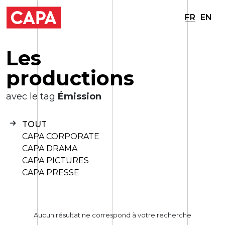
FR
EN
L
e
s
p
r
o
d
u
c
t
i
o
n
s
avec le tag
Émission
TOUT
CAPA CORPORATE
CAPA DRAMA
CAPA PICTURES
CAPA PRESSE
Aucun résultat ne correspond à votre recherche