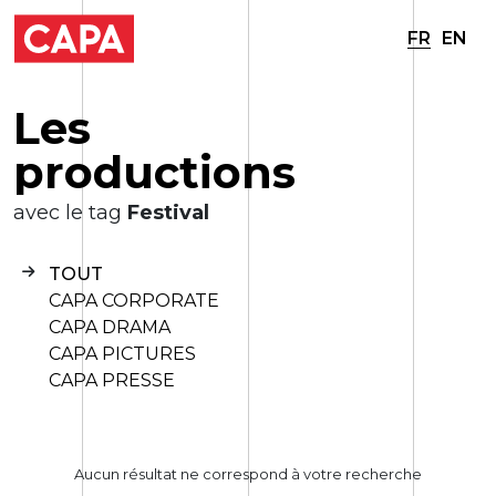
FR
EN
L
e
s
p
r
o
d
u
c
t
i
o
n
s
avec le tag
Festival
TOUT
CAPA CORPORATE
CAPA DRAMA
CAPA PICTURES
CAPA PRESSE
Aucun résultat ne correspond à votre recherche