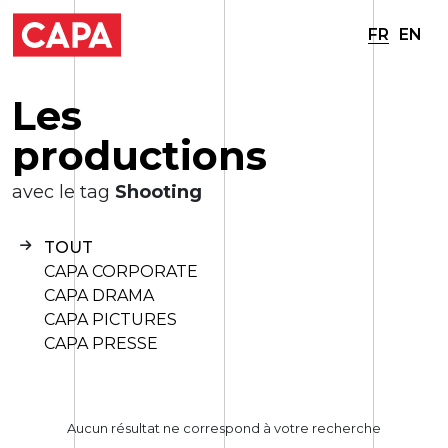
FR
EN
L
e
s
p
r
o
d
u
c
t
i
o
n
s
avec le tag
Shooting
TOUT
CAPA CORPORATE
CAPA DRAMA
CAPA PICTURES
CAPA PRESSE
Aucun résultat ne correspond à votre recherche