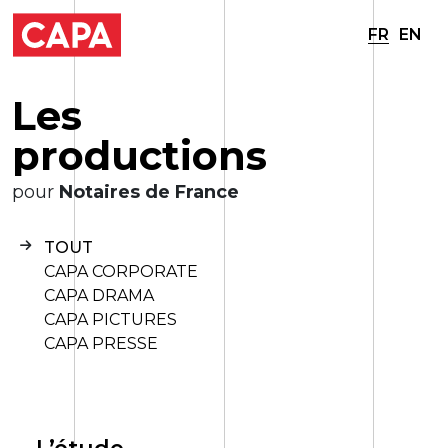
FR
EN
L
e
s
p
r
o
d
u
c
t
i
o
n
s
pour
Notaires de France
TOUT
CAPA CORPORATE
CAPA DRAMA
CAPA PICTURES
CAPA PRESSE